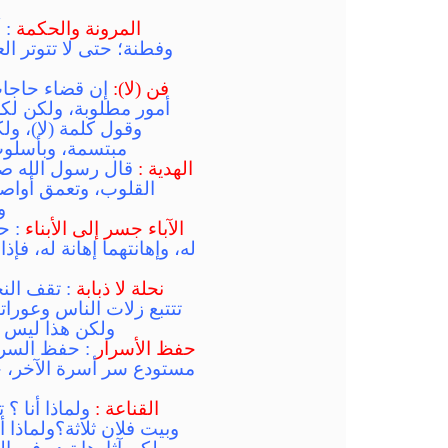
المرونة والحكمة
: أ
وفطنة؛ حتى لا تتوتر ال
فن (لا):
إن قضاء حاجات 
أمور مطلوبة، ولكن لكل 
وقول كلمة (لا)، ول
مبتسمة، وبأسلوب 
الهدية :
قال رسول الله صلى
القلوب، وتعمق أواصر 
و
الآباء جسر إلى الأبناء
: ح
له، وإهانتهما إهانة له، فإ
نحلة لا ذبابة
: تقف النح
تتتبع زلات الناس وعورا
ولكن هذا ليس شي
حفظ الأسرار
: حفظ السر أ
مستودع سر أسرة الآخر، خاص
القناعة :
ولماذا أنا ؟ 
وبيت فلان ثلاثة؟ولماذا 