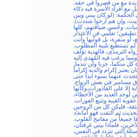
دة مع من قصروا في حقه.
ل مع أفراد الأسرة فيه ذكاء
 الحكمة: (لو كان بيني وبين
خيت، وإن هم أرخوا شددت).
بات، وحُسن ضيافتهم، كلها
يقين؛ تعلَّمي فن الاعتذار
، أو منفرة، بل قوليها وأنت
م تستطيعِ تلبية المطلوب.
واه الترمذى، فالهدية تؤلف
ومما يرغب فيه المُهدى إليه
كل منكما، جربا ولن تندما.
تبر إكرام والديه إكراماً
 يتحدث عنهما بسوء ابداً حتى
دق مسامير في نعش الزواج.
 إلا على القاذورات،وكأنها
 لوجد العديد من الأخطاء،
وبة الغيبة وتتبع العورات.
ثقة، فليكن كل من الزوجين
حديث ثم التفت فهو أمانة)،
 جميعاً من مفاتيح القلوب.
لآخرين، فلماذا بيتي غرفتان،
سئلة التي تتردد في النفس،