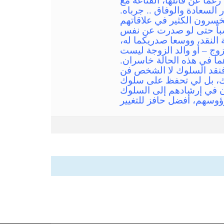
غماً عن قائلها، القناعة مع
 السعادة والوفاق .. جرباه.
 يخسرون الكثير في علاقاتهم
كسباً حتى لو صدرت عن نفس
النقد، ووسعا صدريكما له،
وج – أو والد الزوجة ليست
وهما في هذه الحالة خاسران.
 فنقد السلوك لا الشخص فن
فضك، بل لي تحفظ على سلوك
ن في إرشادهم إلى السلوك
رؤوسهم، أفضل حافز للتغيير