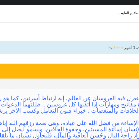
ـفاتيح القلوب
.
Admin
by
 ينعزل فيه العروسان عن العالم، إنه ارتباط أسرتين، كما هو
 مفاتيح ومهارات إذا أتقنها كل عروسين .. ظللتهما الدعوات 
ه الخلافات والمنغصات ، خبراء فنون التعامل وكسب الآخر ير
لإساءة من فضل الله على عباده، وهى نعمة رزقهم الله إياه
إنسان إساءة المسيئين، وجفوة الجافين، ويسمو ليصل إلى أ
د راحة البال وحُسن العاقبة والمآل، فليحاول نسيان ما يلقا