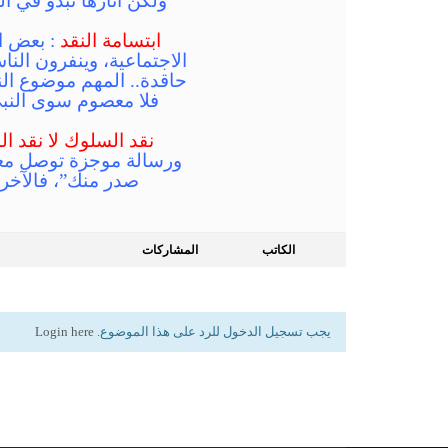
ولكن آثارها تبدو في ا
ابتسامة النقد
: بعض ال
الاجتماعية، وينفرون ال
حاقدة.. المهم موضوع الن
فلا معصوم سوى النبي
نقد السلوك لا نقد 
ورسالة موجزة توصل معان
صدر منك”، فالآخر
الكاتب
المشاركات
يجب تسجيل الدخول للرد على هذا الموضوع.
Login here