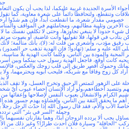
جدي
جواء الأسرة الجديدة غريبة عليكما، لذا يجب أن يكون التعام
علاقات وتنقطع، ولتحافظا دائماً على شعرة معاوية، كما تقول
خصومي مقدار شعرة، ما انقطعت أبداً، فإن هم شدّوا أر
الآخرين وتلبية مطالبهم، ومجاملتهم في المواقف والمناس
شيء حدوداً لا ينبغي تجاوزها، وحتى لا تكلفي نفسك ما لا تط
كن بتأدب في قولها، فلا تقوليها وأنت غاضبة، أو بصوت مرتفع
رقيق مؤدب، وأشعري من قلت له: (لا)، بأنك متألمة؛ لأنك ل
 الله عليه و سلم: (تهادوا؛ فإن الهدية تذهب حر الصدور) ر
المحبة والمودة بين الناس، وكلما كانت الهدية بلا مناسبة، 
يحبه كانت أوقع، فاجعل الهدية رسول حب بينكما وبين أسرة 
ماتك وحموك أقصر طريق إلى قلب زوجك والعكس، فالإنسان يع
ذا أراد كل زوج وفاقاً مع شريكه، فليحب أبويه ويحترمهما، ولا
لا ي
لة على الزهور لتمتص الرحيق وتخرج العسل، ولا تقف الذبابة
تهم وتتصيد أخطاءهم،ولو أراد الإنسان إحصاء عيوب أيّ شخص
م الكرام والانشغال بعيوب النفس لإصلاحها وإعفائها من عق
هم ما يحقق الثقة بين الناس، وإفشاؤه يهدم جسور هذه ال
ةً الأب والأم، فقد قال رسول الله إذا حدّث الرجل رجلاً ب
وجملة “السر في بئر” التي نرددها
تساؤل يجب ألا يردده الزوجان أبدًا، وهما يقارنان نفسيهما با
أركب “الحافلة” وسيارة فلان أحدث طرازًا؟ وغير ذلك من الأ