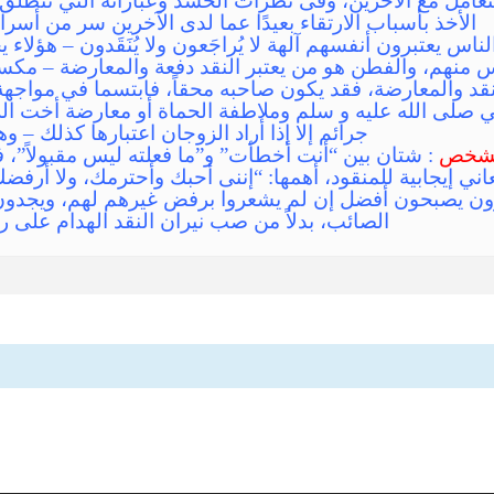
لتعامل مع الآخرين، وفى نظرات الحسد وعباراته التي تنطلق ر
الأخذ بأسباب الارتقاء بعيدًا عما لدى الآخرين سر من أسرار
ناس يعتبرون أنفسهم آلهة لا يُراجَعون ولا يُنَقَدون – هؤلاء
ناس منهم، والفطن هو من يعتبر النقد دفعة والمعارضة – م
قد والمعارضة، فقد يكون صاحبه محقاً، فابتسما في مواجهة 
 صلى الله عليه و سلم وملاطفة الحماة أو معارضة أخت الز
جرائم إلا إذا أراد الزوجان اعتبارها كذلك – 
الشخص
: شتان بين “أنت أخطأت” و”ما فعلته ليس مقبولاً”،
ي إيجابية للمنقود، أهمها: “إننى أحبك وأحترمك، ولا أر
ون يصبحون أفضل إن لم يشعروا برفض غيرهم لهم، ويجدو
الصائب، بدلاً من صب نيران النقد الهدام على 