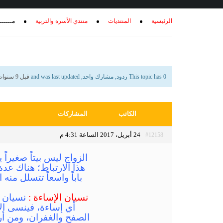
الرئيسية
المنتديات
منتدي الأسرة والتربية
مــــــ
This topic has 0 ردود, مشارك واحد, and was last updated
قبل 9 سنوات، 3 أشهر
الكاتب
المشاركات
24 أبريل، 2017 الساعة 4:31 م
#12158
الزواج ليس بيتاً صغيراً
هذا الارتباط؛ هناك عدة
باباً واسعاً تتسلل من
نسيان الإساءة :
نسيان ا
أي إساءة، فينسى ال
الصفح والغفران، ومن أرا