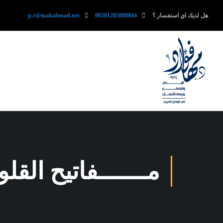
هل لديك اي استفسار ؟
00201205888844
p.r@mahafouad.net
مـــــــفاتيح القل