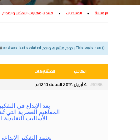
الرئيسية
المنتديات
منتدي مهارات التفكير والإبداع
This topic has 0 ردود, مشارك واحد, and was last updated
قبل 9 س
الكاتب
المشاركات
4 أبريل، 2017 الساعة 12:10 م
#10136
المفاهيم العصرية التي تُ
الأساليب التقليدية 
يعتمد التفكير الإبدا