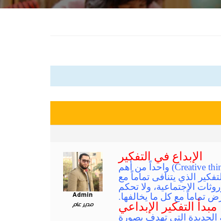
الإبداع في التفكير
يعد الإبداع في التفكير أو التفكير الإبداعي، أو كما يُطلق عليه في الإنجليزية (Creative thinking) واحداً من أهم
فكير الذي يتنافى تماماً مع
وثات الاجتماعية، ولا تحكم
ض تماماً مع كل ما يخالفها.
Admin
مبدأ التفكير الإبداعي
مدير عام
ة الجديدة التي تهدف بصورة