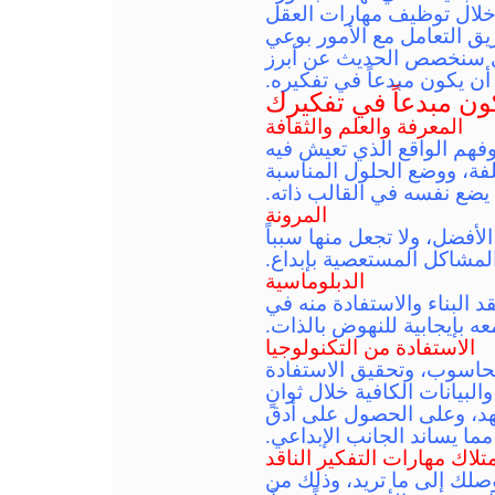
خلال توظيف مهارات العقل
ق التعامل مع الأمور بوعي
تي سنخصص الحديث عن أبرز
 يكون مبدعاً في تفكيره.
ن مبدعاً في تفكيرك
المعرفة والعلم والثقافة
وفهم الواقع الذي تعيش فيه
لفة، ووضع الحلول المناسبة
ي يضع نفسه في القالب ذاته.
المرونة
لأفضل، ولا تجعل منها سبباً
المشاكل المستعصية بإبداع.
الدبلوماسية
د البناء والاستفادة منه في
عه بإيجابية للنهوض بالذات.
الاستفادة من التكنولوجيا
الحاسوب، وتحقيق الاستفادة
يانات الكافية خلال ثوانٍ
هد، وعلى الحصول على أدق
ما يساند الجانب الإبداعي.
تلاك مهارات التفكير الناقد
وصلك إلى ما تريد، وذلك من