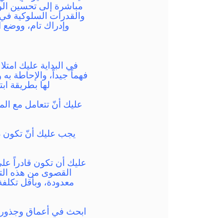
مباشرة إلى تحسين الو
والقدرات السلوكية في 
وإدراك تام، ووضع 
في البداية عليك امتل
فهماً جيداً، والإحاطة ب
لها بطريقة ابت
عليك أنّ تتعامل مع الم
يجب عليك أنّ تكون دب
عليك أن تكون قادراً عل
القصوى من هذه التق
معدودة، وبأقل تكلف
ابحث في أعماق وجذور ال