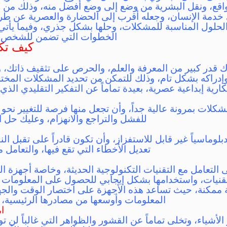
اقع، ونقل البشرية من وضع إلى وضع أفضل منه، وذلك من 
خدمة الإنسان، وجعله أقرب إلى الحضارة والعصرية عن طري
الحلول المناسبة للمشكلات، وحلها بشكل جذري، وفيما يأ
الخطوات التي تضمن للشخص أن
كيف تكو
اك قدر كبير من المعرفة والعلم، والحرص على تثقيف ذاتك، 
ه وإدراكه بشكل تام، وذلك للتمكن من تحديد المشكلات المخت
كارية إبداعية عصرية، بعيدة تماماً عن التفكير التقليدي الذ
شكلات بمرونة عالية جداً، وأن تجعل منها فرصة للتغيير نحو ا
للفشل والتراجع والانهزام، وعليك حل 
لوماسياً غير قابل للاستفزاز، وأن تكون قادراً على تقبل النق
تعديل الأخطاء التي تقع فيها، والتعامل م
ى التعامل مع التقنيات التكنولوجية الحديثة، وخاصة أجهزة 
نيات، واستخدامها بشكل إيجابي للحصول على المعلومات والب
ة ممكنة، حيث تساعد هذه الأجهزة على اختصار الوقت والج
المعلومات وأوسعها من مصادرها الرئيسية، م
ام
أشياء، وتخلى تماماً عن القشور والظواهر التي غالباً لن ت