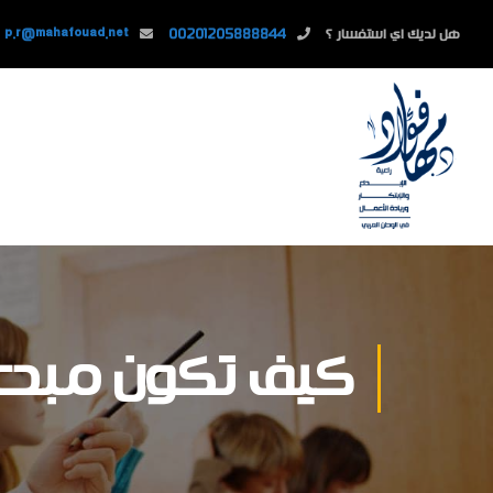
هل لديك اي استفسار ؟
00201205888844
p.r@mahafouad.net
كيف تكون مبدعا