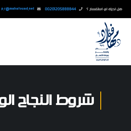
هل لديك اي استفسار ؟
00201205888844
p.r@mahafouad.net
شروط النجاح ال