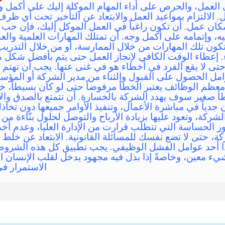
ي العمل، والحرص على أداء المهام الموكلة إليك على أكمل 
. الالتزام بمواعيد العمل والابتعاد عن التأخير تحت أي ظ
ان عمل. أن تكون راغباً في العمل الموكل إليك، فإن حب ا
يه، وإتمامه على أكمل وجه. أن تمتلك المهارات العلمية والعم
كون تلك المهارات من خلال الممارسة، أو من خلال التدري
. إعطاء الوقت الكافي لإنجاز العمل حتى يتم بأفضل شكل
حتى لا يقع الفرد في أخطاء هو في غنى عنها. يجب أن تهتم بأ
عوامل الحصول على القبول والثناء من مدير الشركة أو المؤ
معظم الوظائف يعتبر الخطأ مرفوضاً حتى لو كان بسيطاً، خاص
 صغير سوف يهدد الشركة بالخسارة. أن تتمتع بالصدق والأم
 جدياً في مباشرة الأعمال، وتنفيذ الأوامر جميعها دون تخا
لشركة، وتعود عليها بزيادة الأرباح والتوصل لحلول بنّاءة م
ور الحساسة التي تتطلب قرارت من الإدارة العليا، وعدم أ
كة، حتى لا تضع نفسك للمسائلة القانونية. الابتعاد عن خلط
هذا أحد عوامل الفشل الوظيفي. يجب تطبيق كل هذه الشرو
يء معين، وخاصةً إذا بذل فيه مجهود يدخل لقلب الإنسان ا
الاستمرار في