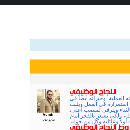
النجاح الوظيفي
ه العملية، وخبراته أيضاً في
ة استمراره في العمل ويثبت
لثناء ويترقى لمنصب أعلى،
له، ولكي يشعر بالفخر أمام
Admin
أولاًً وعائلته وكل من حوله.
مدير عام
ط النجاح الوظيفي