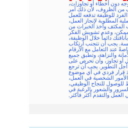
وجه دون أخطاء أو تجاوزات،
رف من الظروف، لأن ذلك أمر
لفرد للوظيفة تدفعه للعمل
لية المطلوبة لإنجاز العمل،
ب المكثف وأخذ الخبرات من
 ممكن، وعدم تشويش الفكر
ناقتك دائماً خلال الوظيفة،
سسة. يجب أن تتجنب ارتكاب
ةً عند التعامل مع الأرقام
انة والنزاهة، وتطبق جميع
ذل أو تجاوز، وأن تحرص على
ن أجل التطوير. يجب أن ترجع
خذ قرار فردي في أي موضوع
 الأمور الشخصية في العمل،
ط للوصول للنجاح الوظيفي،
لسرور والشعور بالرغبة في
 العمل والتقدم أكثر فأكثر.