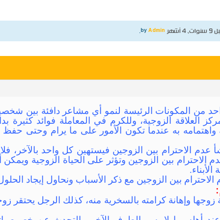
نوات، 4 أشهر
by
Admin
.
حد من المكونات الرئيسة لنمو أي مشاعر دافئة بين شخصي
كز العلاقة الزوجية، وللكرم في المعاملة فوائد كثيرة 
 واهتمامه به عندما تكون الأمور على ما يرام وحتى حفظ 
 عدم الاحترام بين الزوجين فيستهين كل واحد بالآخر، فلا ي
م الاحترام بين الزوجين وتؤثر على الحياة الزوجية ويمكن أ
الأبناء.
ترام بين الزوجين مع ذكر الأسباب ونحاول إيجاد الحلول ال
ة زوجها وإهانة كرامته بالسخرية منه، كذلك الرجل يحتقر ز
عند أهله بما لا يسر الطرف الآخر، بالتحدث عن خصوصيات