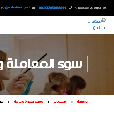
هل لديك اي استفسار ؟
00201205888844
p.r@mahafouad.net
سوء المعاملة وع
الرئيسية
المنتديات
منتدي الأسرة والتربية
سوء