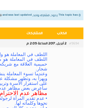
This topic has 0 ردود, مشارك واحد, and was last updated
قبل 9 س
الكاتب
المشاركات
2 أبريل، 2017 الساعة 2:09 م
#9694
اللطف في المعاملة هو وا
اللطف في المعاملة هو مر
حميمية العلاقة مع شريكه
شجار.
وعندما تسوء المعاملة ينشأ
ويهزأ به، وتظهر مشكلة عد
على استقرار الأسرة وتربية 
سأعرض بعض مظاهر عدم الاح
مظاهر عدم الاحترام:
• عدم تقدير المرأة لرجول
نحوها وكلماته لها.
• أن يتحدث كلا الزوجين 