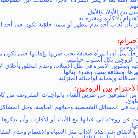
هم.
حتى بين الأولاد والأهل.
اهتمام بأفكاره ومقترحاته.
ر بأن يُعاب أحد بذم مظهر أو سمة خلقِية تكون في أحد ا
حترام:
لزوجين.
لرجل مثل أن المرأة ضعيفة يجب ضربها وإهانتها حتى تكون 
ن الزوجين بكل أسلوب حياتهم.
جية وبتكوين الأسرة في ظل الإسلام، وعدم التخلق بأخلاق ال
ا، ونظافة بيتها، وهدوء أبنائها.
أصدقائه وإهماله لواجباته المنزلية.
الاحترام بين الزوجين:
من الطرفين عن طريق القيام بالواجبات المفروضة من كلا
اوئ.
قارب في المسائل الشخصية وحياتهم الخاصة، وحل المشاك
ث عن زوجته في غيابها مع الأبناء أو الأقارب وأن يذكرها ب
ها.
 والاتفاق على هذه الآداب مثل الانتباه والاهتمام وعدم المق
لمفاهيم الخاطئة لكلا الطرفين.