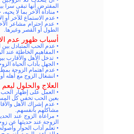
المفترض أنها تبقى سرا بين
• مناداة الآخر بما لا يحبه، 
• عدم الاستماع للآخر أو ال
• عدم احترام مشاعر الآخ
الطول أو القصر وغيرها.
أسباب ظهور عدم الا
• عدم الحب المتبادل بين ا
• المفاهيم الخاطئة عند ا
• تدخل الأهل والأقارب بي
• الجهل بآداب الحياة الزو
• عدم اهتمام الزوجة بمظهره
• انشغال الزوج مع أهله أو 
العلاج والحلول ليعم 
• العمل على إظهار الحب 
بعين الحب تخفي كل المس
• عدم إشراك الأهل والأ
مشاكلهم بأنفسهم.
• مراعاة الزوج عند الحدي
الزوجة عند حديثها عن زوج
• تعلم آداب الحوار وأصوله
• القراءة والبحث لتصحيح ا