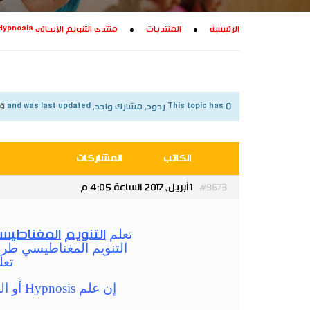
الرئيسية
المنتديات
منتدي التنويم الإيحائي Hypnosis
This topic has 0 ردود, مشارك واحد, and was last updated
قبل 9 س
الكاتب
المشاركات
1 أبريل، 2017 الساعة 4:05 م
#9673
تعلم
التنويم
المغناطيس
التنويم المغناطيسي طرق
تعل
إن علم