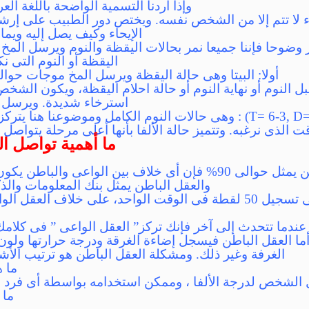
وإذا اردنا التسمية الواضحة باللغة العر
اء لا تتم إلا من الشخص نفسه. ويختص دور الطبيب على إر
الإيحاء وكيف يصل إليه ويم
وضوحا فإننا جميعا نمر بحالات اليقظة والنوم ويرسل المخ 
اليقظة أو النوم التى ن
أولا: البيتا وهى حالة اليقظة ويرسل المخ موجات حوالى 14 موجه / ثانية (28-14
 قبل النوم أو نهاية النوم أو حالة احلام اليقظة، ويكون الشخ
استرخاء شديدة. ويرسل المخ 8 موجات/ ثاني
ثالثا: الثيتا والدلتا (T= 6-3, D= 3-0) : وهى حالات النوم الكامل وموض
قت الذى نرغبه. وتتميز حالة الألفا بأنها أعلى مرحلة يتواصل 
ما أهمية تواصل ال
إذا عرفنا أن العقل الباطن يمثل حوالى 90% فإن أى خلاف بين الواع
والعقل الباطن يمثل بنك المعلومات والذ
والعقل الباطن قادر على تسجيل 50 لقطة فى الوقت الواحد، على خل
ندما تتحدث إلى آخر فإنك تركز” العقل الواعى ” فى كلامك
ه. أما العقل الباطن فيسجل إضاءة الغرقة ودرجة حرارتها ول
الغرفة وغير ذلك. ومشكلة العقل الباطن هو ترتيب الأ
ما ه
 الشخص لدرجة الألفا ، وممكن استخدامه بواسطة أى فرد 
ما 