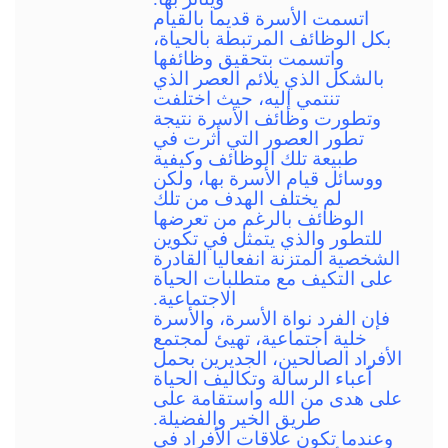
اتسمت الأسرة قديما بالقيام
بكل الوظائف المرتبطة بالحياة،
واتسمت بتحقيق وظائفها
بالشكل الذي يلائم العصر الذي
تنتمي إليه، حيث اختلفت
وتطورت وظائف الأسرة نتيجة
تطور العصور التي أثرت في
طبيعة تلك الوظائف وكيفية
ووسائل قيام الأسرة بها، ولكن
لم يختلف الهدف من تلك
الوظائف بالرغم من تعرضها
للتطور والذي يتمثل في تكوين
الشخصية المتزنة انفعاليا القادرة
على التكيف مع متطلبات الحياة
الاجتماعية.
فإن الفرد نواة الأسرة، والأسرة
خلية اجتماعية، تهيئ لمجتمع
الأفراد الصالحين، الجديرين بحمل
أعباء الرسالة وتكاليف الحياة
على هدى من الله واستقامة على
طريق الخير والفضيلة.
وعندما تكون علاقات الأفراد في