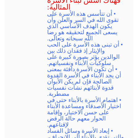
فهناك أسس لبناء الأسرة
المثالية:
• أن تتأسس هذه الأسرة على
تقوى الله في السر والعلن وأن
يكون الهدف الأساسي الذي
يسعى الجميع لتحقيقه هو رضا
الله سبحانه وتعالى.
• أن تبنى هذه الأسرة على الحب
والإيثار إذ فقدان ذلك بين
الوالدين يؤثر بصورة كبيرة على
سلوكيات الأبناء ونفسياتهم.
• أن تكون الأسرة دافئة بمعنى
أن يجد الأبناء في الأسرة القدوة
الصالحة فإن لم يكن الأبوان
قدوة لأبنائهم نشأت نفسيات
مضطربة.
• اهتمام الأسرة بالأبناء حتى في
اختيار الأصدقاء ومساعدة الأبناء
على حسن الاختيار، وإقامة
الحوار معهم حالة الرفض
لإقناعهم.
• إبعاد الأسرة وسائل الفساد
والتي تؤدي بالأبناء إلى الانحراف،