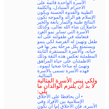
الأسرة الواحدة قائمة على
الاحترام المتبادل، والكلمة
الطيبة والقدوة الحسنة ويكون
الإسلام هو الرائد والموجه تكون
النتائج طيبة والثمار يانعة والخير
حاصلا إن شاء الله تعالى، وكذلك
الأسرة التي تساير نمو الفرد
فتعامله في طفولته على أنه
طفل وتهيئ له الفرصة لكي ينمو
ويستمتع بكل مرحلة يمر بها في
حياته، والأسرة المستقرة الثابتة
المطمئنة تعكس هذه الثقة وذلك
الاطمئنان على حياة المراهق
وتهيئ له مناخا صحيا لنموه..
فهذه الأسرة تسمى بالأسرة
المثالية.
ولكي نبني الأسرة المثالية
لا بد أن يلتزم الوالدان ما
يلي:
• أن يحافظا على الأخلاق
الإسلامية بين الأفراد وفي
الأسرة، فإن الأخلاق إما أن تكون