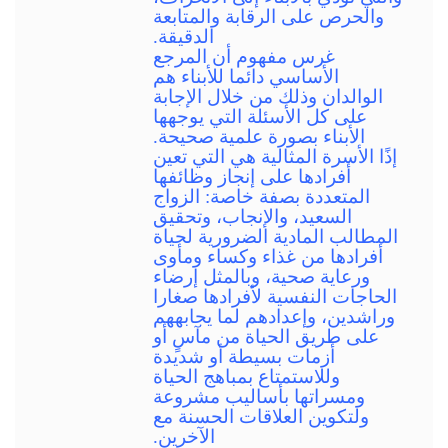
والحرص على الرقابة والمتابعة
الدقيقة.
غرس مفهوم أن المرجع
الأساسي دائما للأبناء هم
الوالدان وذلك من خلال الإجابة
على كل الأسئلة التي يوجهها
الأبناء بصورة علمية صحيحة.
إذًا الأسرة المثالية هي التي تعين
أفرادها على إنجاز وظائفها
المتعددة بصفة خاصة: الزواج
السعيد، والإنجاب، وتحقيق
المطالب المادية الضرورية لحياة
أفرادها من غذاء وكساء ومأوى
ورعاية صحية، وبالمثل إرضاء
الحاجات النفسية لأفرادها صغارا
وراشدين، وإعدادهم لما يجابههم
على طريق الحياة من مآسٍ أو
أزمات بسيطة أو شديدة
وللاستمتاع بمباهج الحياة
ومسراتها بأساليب مشروعة
ولتكوين العلاقات الحسنة مع
الآخرين.