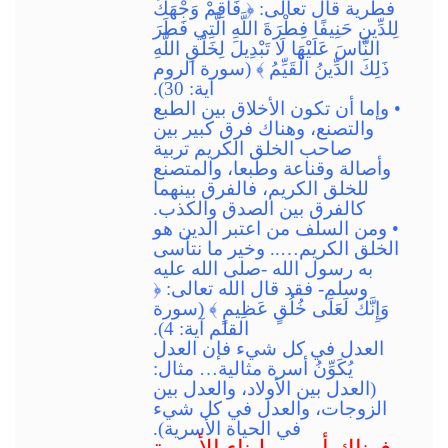
فطرية قال تعالى: ﴿ فَأَقِمْ وَجْهَكَ
لِلدِّينِ حَنِيفًا فِطْرَةَ اللَّهِ الَّتِي فَطَرَ
النَّاسَ عَلَيْهَا لَا تَبْدِيلَ لِخَلْقِ اللَّهِ
ذَلِكَ الدِّينُ الْقَيِّمُ ﴾ (سورة الروم
آية: 30).
• وإما أن تكون الأخلاق بين الطبع
والتصنع، وهناك فرق كبير بين
صاحب الخلق الكريم تربية
وأصالة وقناعة وطبعا، والمتصنع
للخلق الكريم، فالفرق بينهما
كالفرق بين الصدق والكذب.
• ومن السلف من اعتبر الدين هو
الخلق الكريم….. وخير ما نتأسى
به رسول الله -صلى الله عليه
وسلم- فقد قال الله تعالى: ﴿
وَإِنَّكَ لَعَلَى خُلُقٍ عَظِيمٍ ﴾ (سورة
القلم آية: 4).
العدل في كل شيء فإن العدل
يُكَوِّنُ أسرة مثالية… مثال:
(العدل بين الأولاد، والعدل بين
الزوجات، والعدل في كل شيء
في الحياة الأسرية).