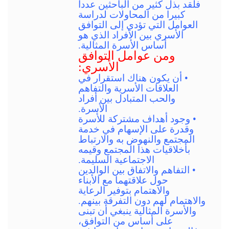
فلقد بذل كثير من الباحثين عددا
كبيرا من المحاولات لدراسة
العوامل التي تؤدي إلى التوافق
الأسري بين الأفراد الذي هو
أساس الأسرة المثالية.
ومن عوامل التوافق
الأسري:
• أن يكون هناك استقرار في
العلاقات الأسرية والتفاهم
والحب المتبادل بين أفراد
الأسرة.
• وجود أهداف مشتركة للأسرة
وقدرة على الإسهام في خدمة
المجتمع والنهوض به والارتباط
بأخلاقيات هذا المجتمع وقيمه
الاجتماعية السليمة.
• التفاهم والاتفاق بين الوالدين
حول علاقتهما مع الأبناء
والاهتمام بتوفير الرعاية
والاهتمام لهم دون التفرقة بينهم.
والأسرة المثالية ينبغي أن تبنى
على أساس من التوافق،