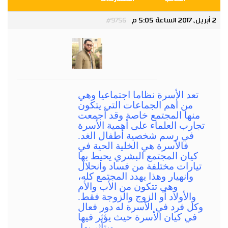
2 أبريل، 2017 الساعة 5:05 م
#9756
Admin
مدير عام
تعد الأسرة نظاما اجتماعيا وهي
من أهم الجماعات التي يتكون
منها المجتمع خاصة وقد أجمعت
تجارب العلماء على أهمية الأسرة
في رسم شخصية أطفال الغد.
فالأسرة هي الخلية الحية في
كيان المجتمع البشري يحيط بها
تيارات مختلفة من فساد وانحلال
وانهيار وهذا يهدد المجتمع كله،
وهي تتكون من الأب والأم
والأولاد أو الزوج والزوجة فقط.
وكل فرد في الأسرة له دور فعال
في كيان الأسرة حيث يؤثر فيها
ويتأثر بها.