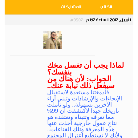
الكاتب
المشاركات
1 أبريل، 2017 الساعة 1:17 م
#9507
Admin
مدير عام
لماذا يجب أن تغسل مخك
بنفسك؟
الجواب: لأن هناك من
سيفعل ذلك نيابة عنك..
فأدمغتنا مستعدة لاستقبال
الإيحاءات والإرشادات وتبني آراء
الآخرين بسهولة.. ولو تأملت
تاريخك جيدا لاكتشفت أن 99%
مما تعرفه وتتبناه وتعتقده هو
نتاج عقول خارجية أخذت عنها
هذه المعرفة وتلك القناعات..
ولأنك لا تستطيع اعتزال المجتمع