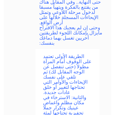
حتى النهاية.. وفي المقابل هناك
من يقتنع بالفكرة ويتهيأ مسبقا
لدخول مرحلة اللاوعي وتمثل
الإيحاءات المسجلة خلالها على
أرض الواقع.
وحتى إن لم يعجبك هذا الاقتراح
مايزال بإمكانك اللجوء لطريقتين
أخريين تغسل بهما دماغك
بنفسك:
الطريقة الأولى تعتمد
على الوقوف أمام المرآة
مطولا (حتى تنفصل عن
الوجه المقابل لك) ثم
تلقي على نفسك
الإيحاءات والأوامر التي
تحتاجها لتغيير أو خلق
عادات جديدة.
والثانية: الاسترخاء في
مكان مظلم واغماض
عينيك وتكرار جملا
تحفيزية تحتاجها لمئة