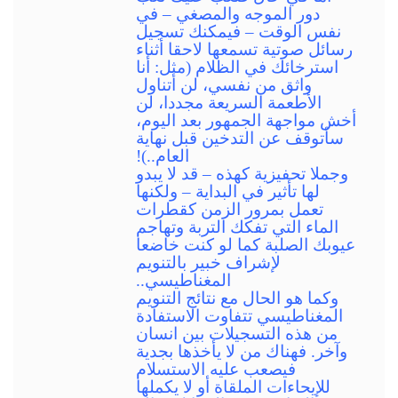
دور الموجه والمصغي – في
نفس الوقت – فيمكنك تسجيل
رسائل صوتية تسمعها لاحقا أثناء
استرخائك في الظلام (مثل: أنا
واثق من نفسي، لن أتناول
الأطعمة السريعة مجددا، لن
أخش مواجهة الجمهور بعد اليوم،
سأتوقف عن التدخين قبل نهاية
العام..)!
وجملا تحفيزية كهذه – قد لا يبدو
لها تأثير في البداية – ولكنها
تعمل بمرور الزمن كقطرات
الماء التي تفكك التربة وتهاجم
عيوبك الصلبة كما لو كنت خاضعا
لإشراف خبير بالتنويم
المغناطيسي..
وكما هو الحال مع نتائج التنويم
المغناطيسي تتفاوت الاستفادة
من هذه التسجيلات بين انسان
وآخر. فهناك من لا يأخذها بجدية
فيصعب عليه الاستسلام
للإيحاءات الملقاة أو لا يكملها