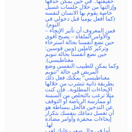
حقيقتها.. في حين يمكن حذفها
وإزالتها من خلال جلسات غسيل
خاصة يقوم بها الانسان لنفسه
(كما أفعل يوميا قبل دخولي في
النوم).
فمن المعروف أن تأثير الإيحاء –
والأوامر الملقاة – يصبح أقوى
حين نضع أنفسنا بحالة استرخاء
وتركيز كاملين (وبين قوسين:
حين نضع أنفسنا بحالة تنويم
مغناطيسي).
وكما يمكن للطبيب النفسي وضع
المريض في حالة “تنويم
مغناطيسي” يمكنك فعل ذلك
بطريقة ذاتية تتشرب من خلالها
الإيحاءات المطلوبة.. فإن كنت
مثلا ترغب بالتخلص من السمنة
أو ممارسة الرياضة أو التوقف
عن التدخين فالحل ببساطة هو
أن تغسل دماغك بنفسك بتكرار
إيحاءات محفزة وأوامر مضادة
لها.
أما في حال صعب عليك لعب