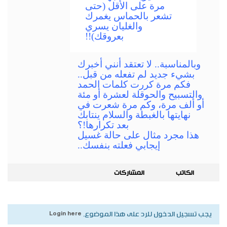
مرة على الأقل (حتى
تشعر بالحماس يغمرك
والغليان يسري
بعروقك)!!
وبالمناسبة.. لا تعتقد أنني أخبرك
بشيء جديد لم تفعله من قبل..
فكم مرة كررت كلمات الحمد
والتسبيح والحوقلة لعشرة أو مئة
أو ألف مرة، وكم مرة شعرت في
نهايتها بالغبطة والسلام ينتابك
بعد تكرارها!؟
هذا مجرد مثال على حالة غسيل
إيجابي فعلته بنفسك..
الكاتب
المشاركات
يجب تسجيل الدخول للرد على هذا الموضوع.
Login here