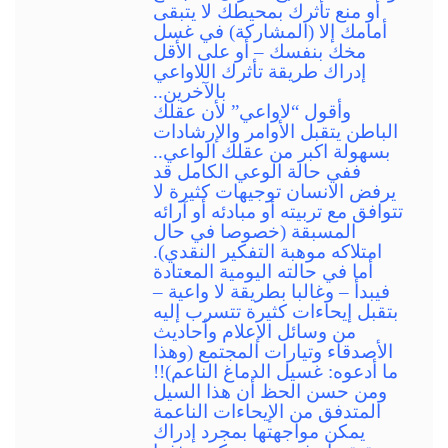
أو منع تأثرك بمحيطك لا يتبقى
أمامك إلا (المشاركة) في غسل
مخك بنفسك – أو على الأقل
إدراك طريقة تأثرك اللاواعي
بالآخرين..
وأقول “لاواعي” لأن عقلك
الباطن يتقبل الأوامر والإرشادات
بسهولة اكبر من عقلك الواعي..
ففي حالة الوعي الكامل قد
يرفض الانسان توجيهات كثيرة لا
تتوافق مع تربيته أو مبادئه أو آرائه
المسبقة (خصوصا في حال
امتلاكه موهبة التفكير النقدي).
أما في حالته اليومية المعتادة
فيبدأ – وغالبا بطريقة لا واعية –
بتقبل إيحاءات كثيرة تتسرب إليه
من وسائل الإعلام وأحاديث
الأصدقاء وتيارات المجتمع (وهذا
ما أدعوه: غسيل الدماغ الناعم)!!
ومن حسن الحظ أن هذا السيل
المتدفق من الإيحاءات الناعمة
يمكن مواجهتها بمجرد إدراك