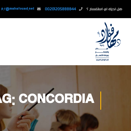
هل لديك اي استفسار ؟
00201205888844
p.r@mahafouad.net
AG: CONCORDIA