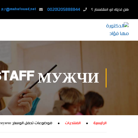
هل لديك اي استفسار ؟
00201205888844
p.r@mahafouad.net
LSTAFF МУЖЧИ
الرئيسية
المنتديات
موضوعات تحمل الوسم: Belstaff мужчи