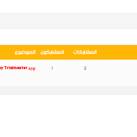
المشاركات
المشاركون
الموضوع
y Trialmaster кур
1
3