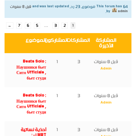
This forum has 64 موضوع, 23 رد, and was last updated
قبل 8 سنوات
.
by
admin
…
←
7
6
5
3
2
1
المشاركة
المشاركات
المشاركون
الموضوع
الأخيرة
قبل 8 سنوات
3
1
Beats Solo :
Наушники бьет
Admin
Сито Ufficiale ,
бьет студи
قبل 8 سنوات
3
1
Beats Solo :
Наушники бьет
Admin
Сито Ufficiale ,
бьет студи
قبل 8 سنوات
3
1
أحذية نسائية
MBT ل :