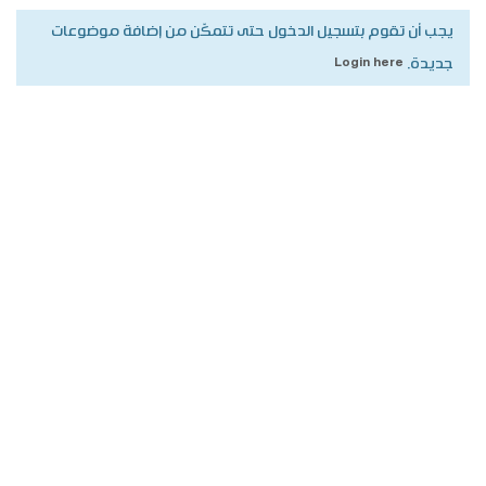
يجب أن تقوم بتسجيل الدخول حتى تتمكّن من إضافة موضوعات
جديدة.
Login here
جميع الحقوق محفوظة لأكاديمية بناة المستقبل الدولية