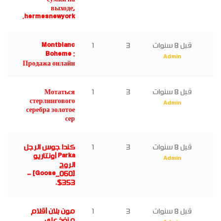
выходе,
hermesnewyork.
قبل 8 سنوات
3
1
Montblanc
Boheme :
Admin
Продажа онлайн
قبل 8 سنوات
3
1
Мотаться
стерлингового
Admin
серебра золотое
сер
قبل 8 سنوات
3
1
كندا جوس الرجل
Parka أونتاريو
Admin
الروح
[Goose_060] –
$353.
قبل 8 سنوات
3
1
مون بلان أقلام
منفذ على