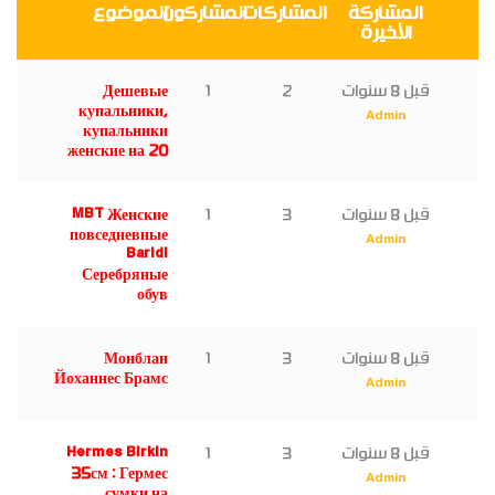
المشاركة
المشاركات
المشاركون
الموضوع
الأخيرة
قبل 8 سنوات
2
1
Дешевые
купальники,
Admin
купальники
женские на 20
قبل 8 سنوات
3
1
MBT Женские
повседневные
Admin
Baridi
Серебряные
обув
قبل 8 سنوات
3
1
Монблан
Йоханнес Брамс
Admin
قبل 8 سنوات
3
1
Hermes Birkin
35см : Гермес
Admin
сумки на