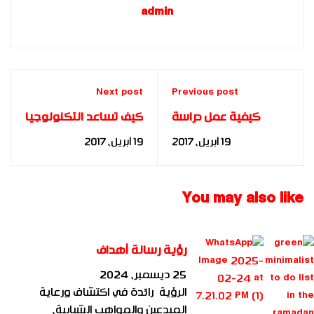
admin
Next post
Previous post
كيفية عمل دراسة
كيف تساعد التكنولوجيا
جدوى لمشروع تجاري –
على تغيير عقل المدير؟
19 أبريل، 2017
19 أبريل، 2017
د. مها فؤاد
- د. مها فؤاد
You may also like
رؤية رسالة أهداف
25 ديسمبر، 2024
الرؤية رائدة في اكتشاف ورعاية
المبدعين والمواهب الشبابية،