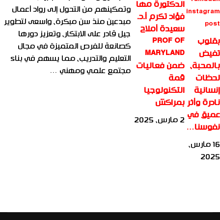
الدكتورة مها
وتمكينهم من التحول إلى رواد أعمال
فؤاد تكرم أ.د.
مبدعين منذ سن مبكرة، واسعى لتطوير
سعيدة أملاح
جيل قادر على الابتكار، وتعزيز دورها
بقلوب
PROF OF
كصانعة للفرص المتميزة في مجال
تفيض
MARYLAND
التعليم والتدريب، مما يسهم في بناء
بالمحبة،
ضمن فعاليات
مجتمع علمي ومهني …
لحظات
قمة
إنسانية
التكنولوجيا
نادرة وأثر
بمراكش
عميق في
2 مارس، 2025
نفوسنا…
16 مارس،
2025