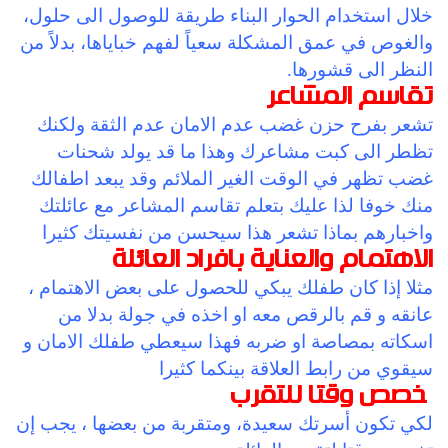
خلال استخدام الحوار البناء طريقة للوصول الى حلول،
والغوص في عمق المشكلة سعياً لفهم خباياها، بدلاً من
النظر الى قشورها.
تقاسم المشاعر
تشعر بفرح حزن غضب عدم الامان عدم الثقة ولكنك
تظطر الى كبت مشاعرك وهذا ما قد يولد شحنات
غضب تظهر في الوقت الغير الملائم وقد يبعد اطفالك
منك خوفا لذا عليك بتعلم تقاسم المشاعر مع عائلتك
واخبارهم بماذا تشعر هذا سيحسن من نفسيتك كثيرا
الاهتمام والعناية بافراد العائلة
مثلا إذا كان طفلك يبكي للحصول على بعض الاهتمام ،
عانقه و قم بالرقص معه او اخذه في جولة بدلا من
اسكاته بمصاصة او ضربه فهذا سيعطي طفلك الامان و
سيقوي من رابط العلاقة بينكما كثيرا
خصص وقتا للتقرب
لكي تكون أسرتك سعيدة، ومتقربة من بعضها ، يجب إن