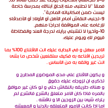
8-لا تتجاهلي إمكانيات زوجك عند طلب شىء ما،
فمثلاً “لا تطلبى منه إلحاق أبنائك بمدرسة خاصة
ليست ضمن إمكانياته المادية”.
9-تجنبى النقاش أمام الأهل أو الأولاد أو الأصدقاء
لإرغامه على المواقفة إحراجًا منهم.
10-وأخيرا لا تتشبثي برأيك لدرجة العند والفظاظة
فيوم لكِ ويوم عليك.
الامر سهل و في البدايه عليك انت الاقتناع 100% بما
تريدين اقناعه به فكيف ستقنعين شخص ما بشئ
انت غير واثقه به من الأساس .
و يكون الاقناع علي مدي الموضوع المطرح و
تذكري ان لزوجك عليك حقوق
و هناك طريقه بالنقاش حتي و لو كان غير موافق
بالمره فاذا كان الامر متعلق بالشرع فالشرع لم
يترك شيئ بين الزوجين الا و ناقشه .
اما اذا كانت الامور المتعلقه بالدنيا و المعيشه