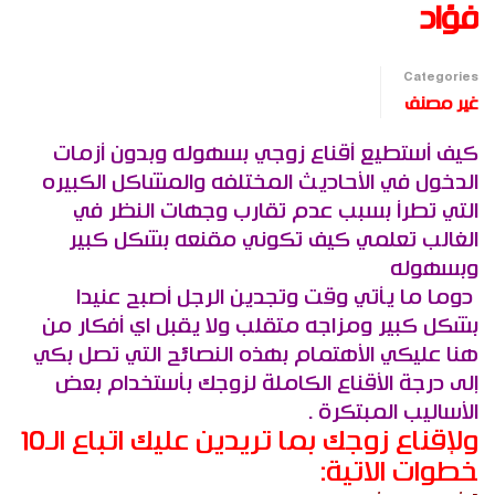
فؤاد
Categories
غير مصنف
كيف أستطيع أقناع زوجي بسهوله وبدون أزمات
الدخول في الأحاديث المختلفه والمشاكل الكبيره
التي تطرأ بسبب عدم تقارب وجهات النظر في
الغالب تعلمي كيف تكوني مقنعه بشكل كبير
وبسهوله
دوما ما يأتي وقت وتجدين الرجل أصبح عنيدا
بشكل كبير ومزاجه متقلب ولا يقبل اي أفكار من
هنا عليكي الأهتمام بهذه النصائح التي تصل بكي
إلى درجة الأقناع الكاملة لزوجك بأستخدام بعض
الأساليب المبتكرة .
ولإقناع زوجك بما تريدين عليك اتباع الـ10
خطوات الاتية: