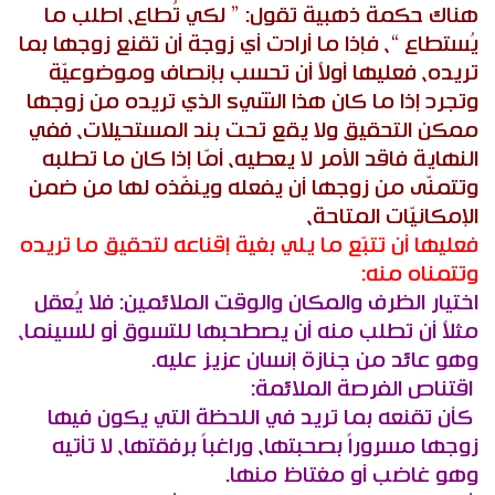
هناك حكمة ذهبية تقول: ” لكي تُطاع، اطلب ما
يُستطاع “، فإذا ما أرادت أي زوجة أن تقنع زوجها بما
تريده، فعليها أولاً أن تحسب بإنصاف وموضوعيّة
وتجرد إذا ما كان هذا الشيء الذي تريده من زوجها
ممكن التحقيق ولا يقع تحت بند المستحيلات، ففي
النهاية فاقد الأمر لا يعطيه، أمّا إذا كان ما تطلبه
وتتمنّى من زوجها أن يفعله وينفّذه لها من ضمن
الإمكانيّات المتاحة،
فعليها أن تتبّع ما يلي بغية إقناعه لتحقيق ما تريده
وتتمناه منه:
اختيار الظرف والمكان والوقت الملائمين: فلا يُعقل
مثلاً أن تطلب منه أن يصطحبها للتسوق أو للسينما،
وهو عائد من جنازة إنسان عزيز عليه.
اقتناص الفرصة الملائمة:
كأن تقنعه بما تريد في اللحظة التي يكون فيها
زوجها مسروراً بصحبتها، وراغباً برفقتها، لا تأتيه
وهو غاضب أو مغتاظ منها.