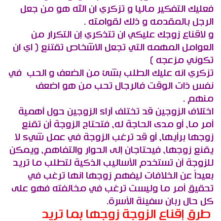
فعليك التفكير ماليا و تزكري ان الله هو من جعل
الرجل بالمقدمه و ذلك لقوامته .
و لاقناع زوجك عليكي ان تتذكري إن التكرار من
العوامل المهمه التي تجعل الاشخاص تقتنع ( اي ان
تكوني مزعجه )
تزكري انه عليك الطلب بشئ من الضعف و الحب في
نفس ذات الوقت فالرجال تحب من هو اضعف
منهم .
اختلاف الزوجين قد تختلف آراء الزوجين حول أهمية
أمر ما، أو مدى الحاجة له، فتحتاج الزوجة أن تقنع
زوجها برأيها، أو قد ترغب الزوجة في عمل شيء لا
يقنع زوجها، فيحتاجان إلى الحوار والتفاهم، ويمكن
للزوجة أن تستخدم الأساليب الذكية لتطلب ما تريد
بعيداً عن الخلافات ليفهم زوجها انها ترغب في
تحقيق أمر ما وليست ترغب في مخالفته فهو على
كل حال ربان سفينة الأسرة.
طرق إقناع الزوجة زوجها بما تريد