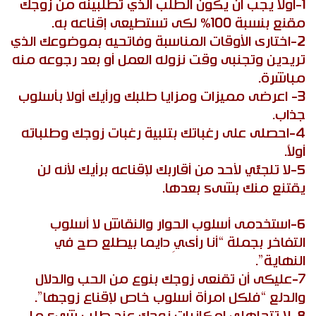
1-أولا يجب أن يكون الطلب الذي تطلبينه من زوجك
مقنع بنسبة 100% لكى تستطيعى إقناعه به.
2-اختارى الأوقات المناسبة وفاتحيه بموضوعك الذي
تريدين وتجنبى وقت نزوله العمل أو بعد رجوعه منه
مباشرة.
3- اعرضى مميزات ومزايا طلبك ورأيك أولا بأسلوب
جذاب.
4-احصلى على رغباتك بتلبية رغبات زوجك وطلباته
أولاً.
5-لا تلجئي لأحد من أقاربك لإقناعه برأيك لأنه لن
يقتنع منك بشىء بعدها.
6-استخدمى أسلوب الحوار والنقاش لا أسلوب
التفاخر بجملة “أنا رأىيِ دايما بيطلع صح في
النهاية”.
7-عليكى أن تقنعى زوجك بنوع من الحب والدلال
والدلع “فلكل امرأة أسلوب خاص لإقناع زوجها”.