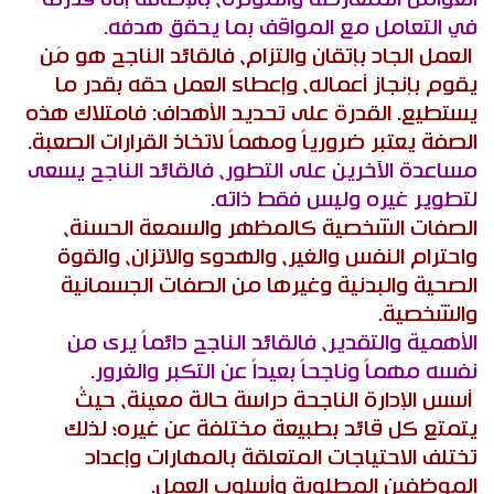
في التعامل مع المواقف بما يحقق هدفه.
العمل الجاد بإتقان والتزام، فالقائد الناجح هو مَن
يقوم بإنجاز أعماله، وإعطاء العمل حقه بقدر ما
يستطيع. القدرة على تحديد الأهداف: فامتلاك هذه
الصفة يعتبر ضرورياً ومهماً لاتخاذ القرارات الصعبة.
مساعدة الآخرين على التطور، فالقائد الناجح يسعى
لتطوير غيره وليس فقط ذاته.
الصفات الشخصية كالمظهر والسمعة الحسنة،
واحترام النفس والغير، والهدوء والاتزان، والقوة
الصحية والبدنية وغيرها من الصفات الجسمانية
والشخصية.
الأهمية والتقدير، فالقائد الناجح دائماً يرى من
نفسه مهماً وناجحاً بعيداً عن التكبر والغرور.
أسس الإدارة الناجحة دراسة حالة معينة، حيثُ
يتمتع كل قائد بطبيعة مختلفة عن غيره؛ لذلك
تختلف الاحتياجات المتعلقة بالمهارات وإعداد
الموظفين المطلوبة وأسلوب العمل.