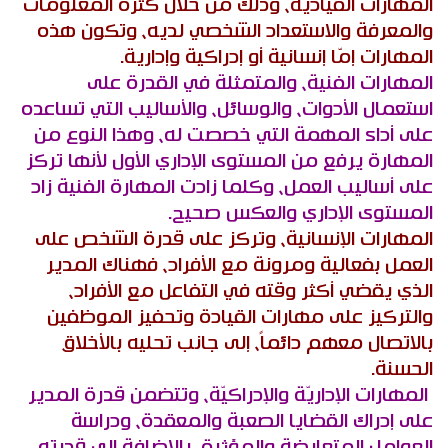
المهارات القيادية، وذلك من خلال كثرة المعلومات
والمعرفة والاستعداد الشخصي لديه، وتكون هذه
المهارات إمّا إنسانية أو إدراكية وإدارية.
المهارات الفنية، والمتمثلة في القدرة على
استعمال الأدوات، والوسائل، والأساليب التي تساعده
على أداء المهمة التي خصصت له، وهذا النوع من
المهارة يرفع من المستوى الإداري الأول لأنها تركز
على أساليب العمل، وكلما زادت المهارة الفنية زاد
المستوى الإداري والعكس صحيح.
المهارات الإنسانية، وتركز على قدرة الشخص على
العمل بفعالية ومرونة مع الأفراد، فهناك المدير
الذي يقضي أكثر وقته في التفاعل مع الأفراد،
والتركيز على مهارات القيادة وتحفيز الموظفين
بالاتصال معهم دائماً، إلى جانب تحليه بالأخلاق
الحسنة.
المهارات الإداريّة والإدراكيّة، وتتضمن قدرة المدير
على إدراك القضايا الصعبة والمعقدة، ودراسة
العوامل المتعارضة والمؤثرة، بالإضافة إلى قدرته