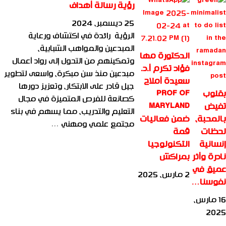
رؤية رسالة أهداف
25 ديسمبر، 2024
الرؤية رائدة في اكتشاف ورعاية
المبدعين والمواهب الشبابية،
الدكتورة مها
وتمكينهم من التحول إلى رواد أعمال
فؤاد تكرم أ.د.
مبدعين منذ سن مبكرة، واسعى لتطوير
سعيدة أملاح
جيل قادر على الابتكار، وتعزيز دورها
بقلوب
PROF OF
كصانعة للفرص المتميزة في مجال
تفيض
MARYLAND
التعليم والتدريب، مما يسهم في بناء
بالمحبة،
ضمن فعاليات
مجتمع علمي ومهني …
لحظات
قمة
إنسانية
التكنولوجيا
نادرة وأثر
بمراكش
عميق في
2 مارس، 2025
نفوسنا…
16 مارس،
2025