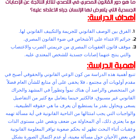
ما هو دور القانون المصري في التصدي للأثار الناتجة عن الإصابات
الجسدية التي يتعرض لها الإنسان جراء الاعتداء عليه؟
أهداف الدراسة:
الفرق بين الوصف القانوني للجريمة والتكييف القانوني لها.
جرائم الاعتداء على الأشخاص في ضوء القانون المصري.
موقف قانون العقوبات المصري من جريمتي الضرب والاغتصاب
والتي ينتج عنهما إصابات جسدية للشخص المعتدي عليه.
أهمية الدراسة:
تنبع أهمية هذه الدراسة من كون الوعي القانوني والحقوقي أصبح في
مقدم أولويات أي مجتمع ، فلا يخفى على أي متابع للشأن العام فضلاً
عن المتخصص والراصد أن هناك نمواً وتطوراً في المشهد والحراك
القانوني غير مسبوق، فالكثير حينما يتعامل مع كثير من التفاصيل
يسعى ويحاول بقدر ما يستطيع أن يعرف ما هي حقوقه الطبيعية،
والواجبات التي يجب امتثالها من الناحية القانونية في أية مسألة تهمه
مع ما يعتري ذلك، أي المحاولة من ضعف ونقص على مستوى الذات
وعقبات أثناء البحث تظهر له بحكم صعوبة توافر المعلومة القانونية
في بعض الأحيان حول مسألة معينة، أو عدم اكتمال الصورة بشكل