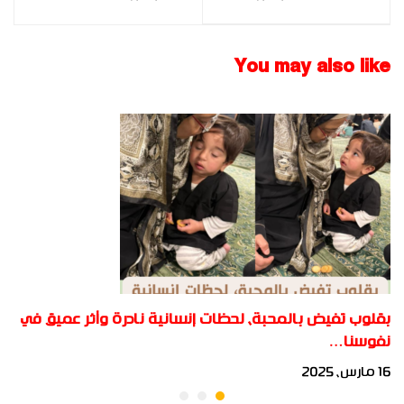
المؤسسة الحكوميه
الرياضيات بالمرحلة
والخاصة للباحث نايف
الابتدائية و المتوسطة
الحربي
للباحث: وائل محمود
You may also like
بقلوب تفيض بالمحبة، لحظات إنسانية نادرة وأثر عميق في
نفوسنا…
16 مارس، 2025