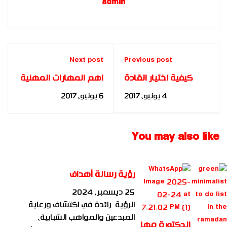
admin
Next post
Previous post
كيفية اختيار القادة
اهم المهارات المهنية
الإداريين واكتشافهم -
للموظفين الجدد - د.
4 يونيو، 2017
6 يونيو، 2017
د. مها فؤاد
مها فؤاد
You may also like
رؤية رسالة أهداف
25 ديسمبر، 2024
الرؤية رائدة في اكتشاف ورعاية
المبدعين والمواهب الشبابية،
الدكتورة مها