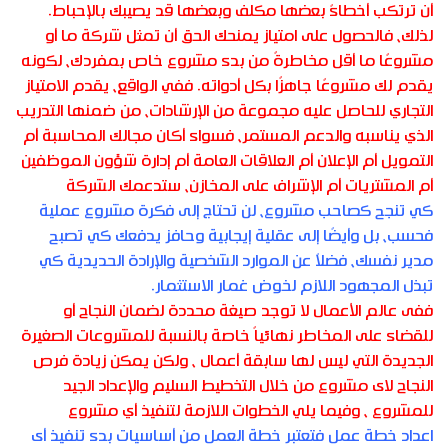
أن ترتكب أخطاءً بعضها مكلف وبعضها قد يصيبك بالإحباط.
لذلك، فالحصول على امتياز يمنحك الحق أن تمثل شركة ما أو
مشروعًا ما أقل مخاطرةً من بدء مشروع خاص بمفردك، لكونه
يقدم لك مشروعًا جاهزًا بكل أدواته. ففي الواقع، يقدم الامتياز
التجاري للحاصل عليه مجموعة من الإرشادات، من ضمنها التدريب
الذي يناسبه والدعم المستمر، فسواء أكان مجالك المحاسبة أم
التمويل أم الإعلان أم العلاقات العامة أم إدارة شؤون الموظفين
أم المشتريات أم الإشراف على المخازن، ستدعمك الشركة
كي تنجح كصاحب مشروع، لن تحتاج إلى فكرة مشروع عملية
فحسب، بل وأيضًا إلى عقلية إيجابية وحافز يدفعك كي تصبح
مدير نفسك، فضلاً عن الموارد الشخصية والإرادة الحديدية كي
تبذل المجهود اللازم لخوض غمار الاستثمار.
ففى عالم الأعمال لا توجد صيغة محددة لضمان النجاح أو
للقضاء على المخاطر نهائياً خاصة بالنسبة للمشروعات الصغيرة
الجديدة التي ليس لها سابقة أعمال ، ولكن يمكن زيادة فرص
النجاح لاى مشروع من خلال التخطيط السليم والإعداد الجيد
للمشروع ، وفيما يلي الخطوات اللازمة لتنفيذ أي مشروع
اعداد خطة عمل فتعتبر خطة العمل من أساسيات بدء تنفيذ أى