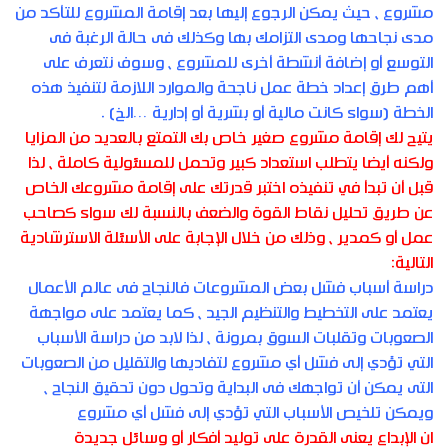
مشروع ، حيث يمكن الرجوع إليها بعد إقامة المشروع للتأكد من
مدى نجاحها ومدى التزامك بها وكذلك فى حالة الرغبة فى
التوسع أو إضافة أنشطة أخرى للمشروع ، وسوف نتعرف على
أهم طرق إعداد خطة عمل ناجحة والموارد اللازمة لتنفيذ هذه
الخطة (سواء كانت مالية أو بشرية أو إدارية …الخ) .
يتيح لك إقامة مشروع صغير خاص بك التمتع بالعديد من المزايا
ولكنه أيضا يتطلب استعداد كبير وتحمل للمسئولية كاملة ، لذا
قبل أن تبدأ في تنفيذه اختبر قدرتك على إقامة مشروعك الخاص
عن طريق تحليل نقاط القوة والضعف بالنسبة لك سواء كصاحب
عمل أو كمدير ، وذلك من خلال الإجابة على الأسئلة الاسترشادية
التالية:
دراسة أسباب فشل بعض المشروعات فالنجاح فى عالم الأعمال
يعتمد على التخطيط والتنظيم الجيد ، كما يعتمد على مواجهة
الصعوبات وتقلبات السوق بمرونة ، لذا لابد من دراسة الأسباب
التي تؤدي إلى فشل أي مشروع لتفاديها والتقليل من الصعوبات
التى يمكن أن تواجهك فى البداية وتحول دون تحقيق النجاح ،
ويمكن تلخيص الأسباب التي تؤدي إلى فشل أي مشروع
ان الإبداع يعنى القدرة على توليد أفكار أو وسائل جديدة