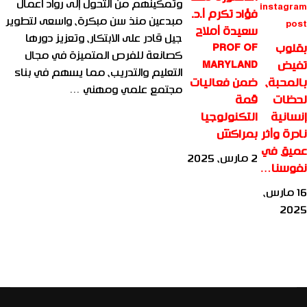
وتمكينهم من التحول إلى رواد أعمال
فؤاد تكرم أ.د.
مبدعين منذ سن مبكرة، واسعى لتطوير
سعيدة أملاح
جيل قادر على الابتكار، وتعزيز دورها
بقلوب
PROF OF
كصانعة للفرص المتميزة في مجال
تفيض
MARYLAND
التعليم والتدريب، مما يسهم في بناء
بالمحبة،
ضمن فعاليات
مجتمع علمي ومهني …
لحظات
قمة
إنسانية
التكنولوجيا
نادرة وأثر
بمراكش
عميق في
2 مارس، 2025
نفوسنا…
16 مارس،
2025