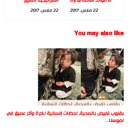
6 فوائد هامة لإدارة
استراتيجية التغيير
الأعمال - د. مها فؤاد
التنظيمي المخطط
22 مارس، 2017
22 مارس، 2017
بمؤسسة مأمورية
ضرائب إيتاي البارود
العامة في إطار مدخل
You may also like
الجودة الشاملة
للباحث: محمد أحمد
إبراهيم الحمامصي
بقلوب تفيض بالمحبة، لحظات إنسانية نادرة وأثر عميق في
نفوسنا…