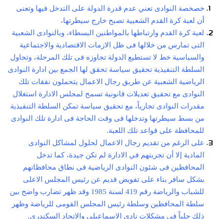
خصخصة النوادى تعني عدم قدرة الدولة على التدخل فيها وتعنى
أن لعبة كرة القدم الشعبية تصبح خارج سيطرتها،
لعبة كرة القدم وارتباطها بالمواطنين البسطاء، وبالنوادى الشعبية
التى تمارس من خلالها فى ظل الازمات الاقتصادية والاجتماعية
والسياسية خط لا تستطيع الدولة تجاوزه فى تلك المرحلة، وتحاول
السلطة التنفيذية تحقيق سياسة تحقق لها الجمع بين ادارة النوادى
الرياضية الشعبية عن طريق رجال الاعمال يتحملون نفقات تلك
النوادى مع تحقيق تعديلات قانونية تسمح لمجلس الادارة استغلال
مقدرات النوادى تجارياً، مع تحقيق سياسة تمكن السلطة التنفيذية
من بسط سيطرتها وتدخلها فى وقت الحاجة فى ادارة تلك النوادى
للمحافظة على قواعد تلك اللعبة.
على الرغم من تقديم رجال الاعمال لحلول لمشاكل النوادى
المادية إلا أن تجربتهم في الادارة لم تكن جيدة، كما تدخل
المحافظين فى شئون النوادى الرياضية فى نطاق محافظاتهم
بشكل سافر بناء على تفويض قديم عن رئيس المجلس الاعلى
للشباب والرياضة رقم 419 لسنة 1985 وقد ظهر تضارب واضح بين
سلطة المحافظين وسلطة رئيس المجلس القومى للرياضة وظهر
ذلك جلياً فى مشكلات نادي الاسماعيلي والاتحاد السكندري.