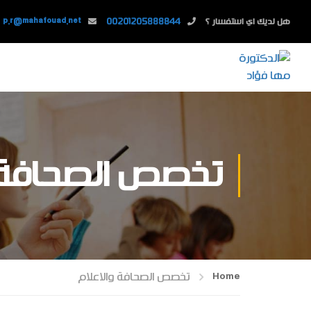
هل لديك اي استفسار ؟
00201205888844
p.r@mahafouad.net
تخصص الصحافة و
Home
تخصص الصحافة والاعلام