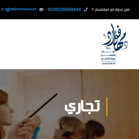
هل لديك اي استفسار ؟
00201205888844
p.r@mahafouad.net
تجاري