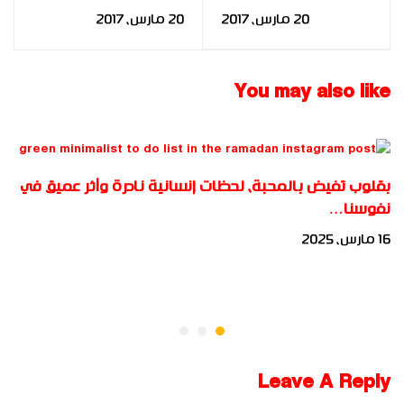
القدرة على التغيير
للحد من انتشار فيرس
20 مارس، 2017
20 مارس، 2017
التنظيمي بالمؤسسة
الإيدز في ليبيا "للباحثه:
الاقتصادية للباحثة:
فوزية على بن غشير"
سهام عبد الواحد
You may also like
حافظ قورة
بقلوب تفيض بالمحبة، لحظات إنسانية نادرة وأثر عميق في
نفوسنا…
16 مارس، 2025
Leave A Reply