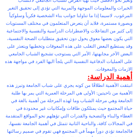
وتغير نحو الافضل حيث تهيأ الفرص للشباب الجامعي لاكتساب
الخبرات والمعلومات الموجهة والمربية التي تؤدي إلى تحقيق التغير
المرغوب، لاسيما إذا ما تناولنا جوانب بناء الشخصية فكرياً وسلوكياً
وبصورة مستمرة، فلابد أن يتعرض المتعلمون في مختلف المستويات
إلى كثير من التفاعلات والاضطرابات الدراسية والنفسية والاجتماعية
التي يكون بعضها معوق يحول دون تحقيق متطلبات الصحة النفسية،
وقد يستطيع البعض التغلب على هذه المعوقات وتخطيها ويتعذر على
البعض الآخر مجابهتها، الأمر التي يستوجب تشجيع الشباب الجامعي
على العمليات الدفاعية النفسية التي يلجأ اليها الفرد في مواجهة هذه
الازمات والمعوقات.
أهمية الدراسة:
انبثقت الأهمية انطلاقًا من كونه يجري على شباب الجامعة وتبرز هذه
الأهمية من ناحيتين: الأولى هي المرحلة العمرية التي يمر بها طلبة
الجامعة وهي مرحلة الشباب وما لهذه المرحلة من أهمية بالغة في
حياة المجتمع حيث يمتلكون طاقات وإمكانيات غير محدودة في
العطاء والبناء والتضحية والقدرات التي تؤهلهم نحو المواقع المتقدمة
في المجالات كافة، والناحية الثانية تتمثل في أهمية الجامعة نفسها،
فالجامعة تؤدي دوراً مهماً في المجتمع فهي تقوم في صميم رسالتها