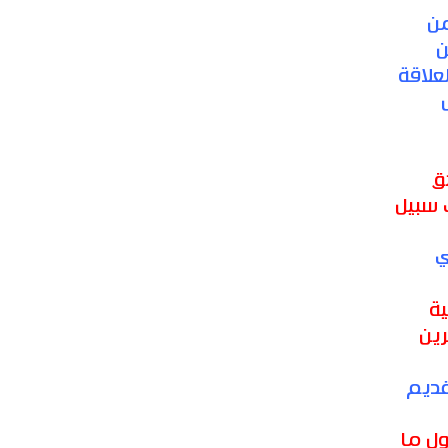
من
ن
لعلاقة
ق
 سبيل
ي
ة
رين
قديم
ل ما