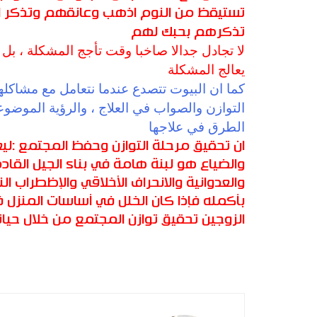
تستيقظ من النوم اذهب وعانقهم وتذكر ال
تذكرهم بحبك لهم
لا تجادل جدالا صاخبا وقت تأجج المشكلة ، بل
يعالج المشكلة
كما ان البيوت تتصدع عندما نتعامل مع مشاكله
التوازن والصواب في العلاج ، والرؤية الموضو
الطرق في علاجها
ان تحقيق مرحلة التوازن وحفظ المجتمع :لي
والضياع هو لبنة هامة في بناء الجيل القاد
والعدوانية والانحراف الأخلاقي والإظطراب
بأكمله فإذا كان الخلل في أساسات المنزل 
الزوجين تحقيق توازن المجتمع من خلال حياته