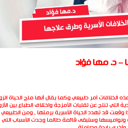
 – د. مها فؤاد
ذه الخلافات أمر طبيعي وكما يقال أنها ملح الحياة الزو
 التي تنتج عن تقلبات الأمزجة واختلاف الطباع بين الأزو
 وقعت قد تهدد الحياة الأسرية برمتها ، ومن الطبيعي أ
ة ونواميسها وستبقى قائمة طالما وجدت الأسباب التي 
وأخرى باردة وصامتة