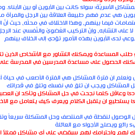
اكل الأسريَّة؛ سواء كانت بين الأبوين أو بين الأبناء. و
أبوين هي عدم فهم طبيعة العلاقة بين الرجل والمرأة م
هتمامات فيما بينهم، وهذا الاختلاف في محلّه، حيث أنَّ ا
 على التشابه، وإنّ التركيب العُضويّ والنَّفسيّ عند الرجل
لوعي لدى الأبوين بهذه الأمور تؤدي إلى الخلاف بينهم
 طلب المساعدة ويمكنك التشاور مع الأشخاص الذين تث
يمكنك الحصول على مساعدة المدرسين في المدرسة على
ونعلم ان فترة المشاكل هي الفترة الأصعب في حياة أ
 المشاكل ويجب ان تثق في نفسك وتثق في قدراتك
 وعاقل كلما نجحت في حل المشاكل وتأكد ان العصبي
يستطيع ان يتقبل الكلام ويعرف كيف يتعامل مع الاخ
 الوصول لنقطة في المنتصف وحل المشكلة سريعاً وت
 رائع ويصلح الأجواء مع العائلة
ك لهم واحترامك لهم سيقضي على أي مشاكل فمثلاً او