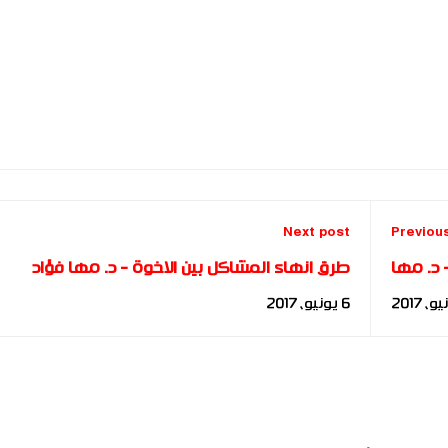
Next post
Previou
كيفيات التسويق للمشروعات الصغيره - د. مها
طرق انهاء المشاكل بين الاخوة - د. مها فؤاد
فؤاد
6 يونيو، 2017