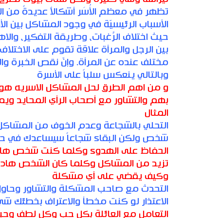
تظهر في معظم الأُسَر أشكالاً عديدةً من المش
الأسباب الرئيسيّة في وجود المشاكل بين ال
حيث اختلاف الرَّغبات، وطريقة التفكير، والا
بين الرجل والمرأة علاقة تقوم على الاختلاف لا
مختلف عنده عن المرأة. وإنّ نقص الخبرة وا
وبالتالي ينعكس سلباً على الأسرة
و من اهم الطرق لحل المشاكل الاسريه هو
بهم والتشاور مع أصحاب الرأي المحايد و
المثال
التحلي بالشجاعة وعدم الخوف من المشاكل 
شخص ولكن البقاء شجاعاً سيساعدك في حل
الحفاظ على الهدوء وكلما كنت شخص هادئ
تزيد من المشاكل وكلما كان الشخص هادئ 
وكيف يقضي على أي مشكلة
التحدث مع صاحب المشكلة والتشاور وحاول
الاعتذار لو كنت مخطأ والاعتراف بخطئك شيء
التعامل مع العائلة بكل حب وكل لطف وحب