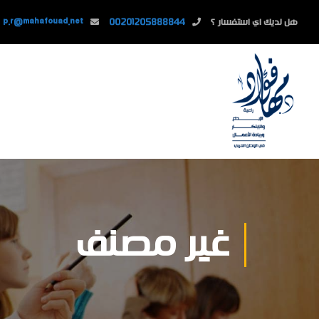
هل لديك اي استفسار ؟
00201205888844
p.r@mahafouad.net
غير مصنف