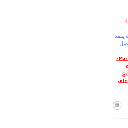
ك
 يفقد
فضل
تفكك
مع
على