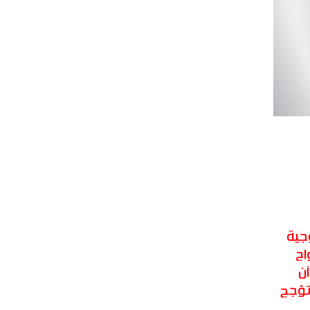
جية
اج
ن
تؤجج