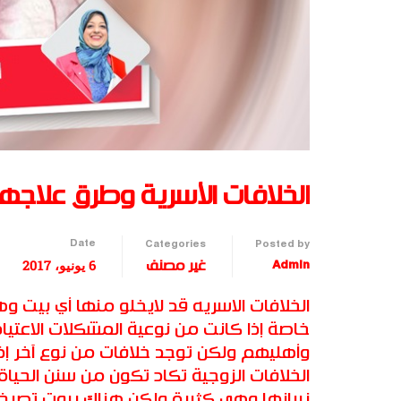
الخلافات الأسرية وطرق علاجها
Date
Categories
Posted by
6 يونيو، 2017
Admin
غير مصنف
الخلافات الاسريه قد لايخلو منها أي بيت وه
خاصة إذا كانت من نوعية المشكلات الاعتيادية
وأهليهم ولكن توجد خلافات من نوع آخر إذا
الخلافات الزوجية تكاد تكون من سنن الحيا
نيرانها وهي كثيرة ولكن هناك بيوت تصرخ 