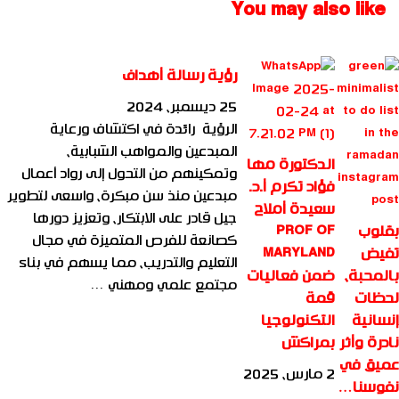
You may also like
السنوسي
رؤية رسالة أهداف
25 ديسمبر، 2024
الرؤية رائدة في اكتشاف ورعاية
المبدعين والمواهب الشبابية،
الدكتورة مها
وتمكينهم من التحول إلى رواد أعمال
فؤاد تكرم أ.د.
مبدعين منذ سن مبكرة، واسعى لتطوير
سعيدة أملاح
جيل قادر على الابتكار، وتعزيز دورها
بقلوب
PROF OF
كصانعة للفرص المتميزة في مجال
تفيض
MARYLAND
التعليم والتدريب، مما يسهم في بناء
بالمحبة،
ضمن فعاليات
مجتمع علمي ومهني …
لحظات
قمة
إنسانية
التكنولوجيا
نادرة وأثر
بمراكش
عميق في
2 مارس، 2025
نفوسنا…