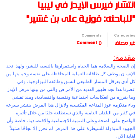
انتشار فيرس الإيدز في ليبيا
"للباحثه: فوزية على بن غشير"
Comments
Categories
غير مصنف
0 Comment
مقدمة:
إن الصحة والسلامة هما الحياة واستمرارها بالنسبة للبشر، ولهذا نجد
الإنسان يوظف كل طاقاته العملية للمحافظة على نفسه وحمايتها من
كل أدى يعرقل المسار الطبيعي لنسق وظائفه البيولوجية، وفي
عصرنا هذا نجد ظهور العديد من الأمراض والتي من بينها مرض الإيدز
وما يفرزه من انعكاسات اجتماعية ونفسية واقتصادية، ومنذ تفشي
وباء متلازمة عوز المناعة المكتسبة ولايزال هذا المرض ينتشر بسرعة
في كثير من البلدان النامية والذي نستطلعه جليًا من خلال تأثيره
الواضح على الصحة وعلى التنمية الاجتماعية والاقتصادية، خاصة وأن
الجهود المبذولة للسيطرة على هذا المرض لم تحرز إلا نجاحًا ضئيلاً
لغاية الآن.