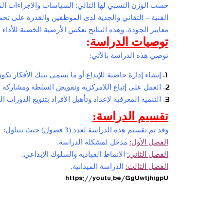
حسب الوزن النسبي لها التالي: السياسات والإجراءات المح
الفنية – التفاني والجدية لدى الموظفین والقدرة على تحم
معاییر الجودة. وهذه النتائج تعكس الأرضية الخصبة للأداء
توصيات الدراسة
:
توصي هذه الدراسة بالآتي:
إنشاء إدارة حاضنة للإبداع أو ما يسمى ببنك الأفكار ت
العمل على إتباع اللامركزية وتفويض السلطة ومشاركة ا
التنمية المعرفية لإعداد وتأهيل الأفراد بتنويع الدورات ال
تقسيم الدراسة:
وقد تم تقسيم هذه الدراسة لعدد (3 فصول) حيث يتناول:
الفصل الأول:
مدخل لمشكلة الدراسة.
الفصل الثاني:
الأنماط القيادية والسلوك الإبداعي.
الفصل الثالث:
الدراسة الميدانية.
https://youtu.be/GgUwtjhigpU