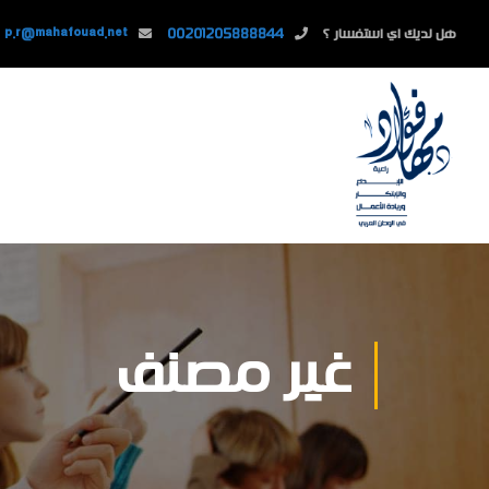
هل لديك اي استفسار ؟
00201205888844
p.r@mahafouad.net
غير مصنف