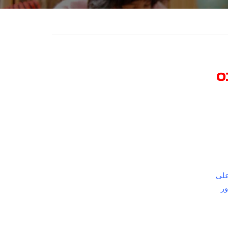
ه
على
ور