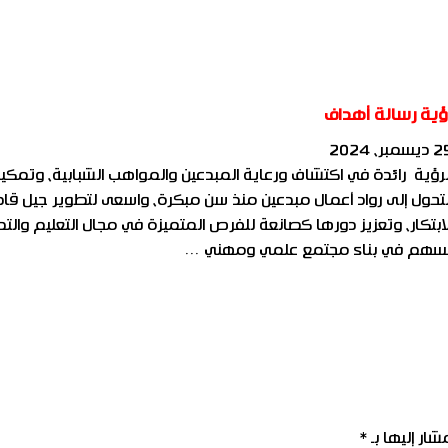
ؤية رسالة أهداف
سمبر، 2024
لرؤية رائدة في اكتشاف ورعاية المبدعين والمواهب الشبابية، وتمك
لتحول إلى رواد أعمال مبدعين منذ سن مبكرة، واسعى لتطوير جيل قاد
لابتكار، وتعزيز دورها كصانعة للفرص المتميزة في مجال التعليم والتد
سهم في بناء مجتمع علمي ومهني …
شار إليها بـ
*